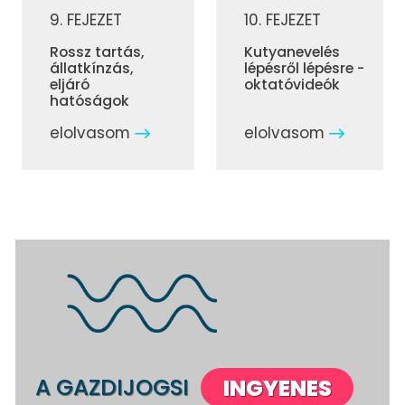
9. FEJEZET
10. FEJEZET
Rossz tartás,
Kutyanevelés
állatkínzás,
lépésről lépésre -
eljáró
oktatóvideók
hatóságok
elolvasom
elolvasom
A GAZDIJOGSI
INGYENES