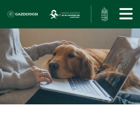
KUTYA
JOGSI
A kutyatartás öröm, de komoly felelősség is. A Kutyajogsi