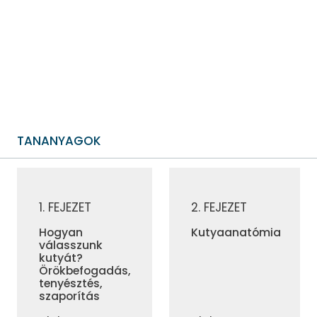
tananyag segít abban, hogy felkészült, tudatos gazdivá válj! Az
összesen tíz fejezetből álló tananyag végén lemérheted
tudásod az ismeretellenőrző teszt kitöltésével.
Lépj be te is a felelős gazdik táborába!
TANANYAGOK
KUTYAJOGSI
KUTYAJOGSI
1. FEJEZET
2. FEJEZET
Hogyan
Kutyaanatómia
válasszunk
kutyát?
Örökbefogadás,
tenyésztés,
szaporítás