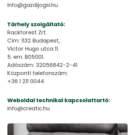
info@gazdijogsi.hu
Tárhely szolgáltató:
Rackforest Zrt.
Cím: 1132 Budapest,
Victor Hugo utca 11.
5. em. B05001.
Adószám: 32056842-2-41
Központi telefonszám:
+36 1 211 0044
Weboldal technikai kapcsolattartó:
info@creatic.hu